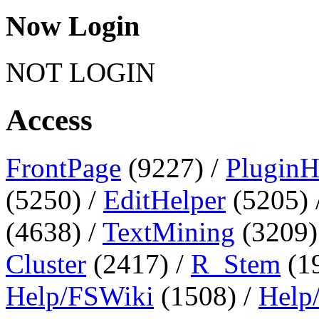
Now Login
NOT LOGIN
Access
FrontPage
(9227) /
PluginH
(5250) /
EditHelper
(5205) 
(4638) /
TextMining
(3209)
Cluster
(2417) /
R_Stem
(1
Help/FSWiki
(1508) /
Help