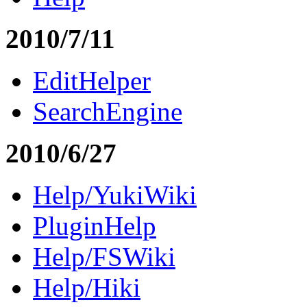
2010/7/11
EditHelper
SearchEngine
2010/6/27
Help/YukiWiki
PluginHelp
Help/FSWiki
Help/Hiki