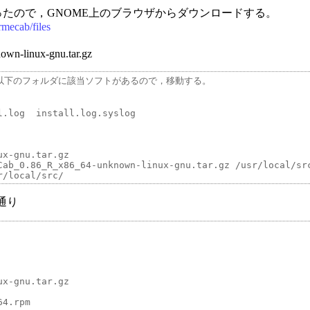
なかったので，GNOME上のブラウザからダウンロードする。
rmecab/files
n-linux-gnu.tar.gz
以下のフォルダに該当ソフトがあるので，移動する。

.log  install.log.syslog

x-gnu.tar.gz

Cab_0.86_R_x86_64-unknown-linux-gnu.tar.gz /usr/local/src
の通り
x-gnu.tar.gz

4.rpm
