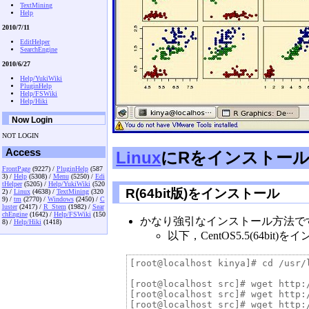
TextMining
Help
2010/7/11
EditHelper
SearchEngine
2010/6/27
Help/YukiWiki
PluginHelp
Help/FSWiki
Help/Hiki
Now Login
NOT LOGIN
Access
Linux
にRをインストー
FrontPage
(9227) /
PluginHelp
(587
3) /
Help
(5308) /
Menu
(5250) /
Edi
tHelper
(5205) /
Help/YukiWiki
(520
R(64bit版)をインストール
2) /
Linux
(4638) /
TextMining
(320
9) /
tm
(2770) /
Windows
(2450) /
C
luster
(2417) /
R_Stem
(1982) /
Sear
chEngine
(1642) /
Help/FSWiki
(150
かなり強引なインストール方法で
8) /
Help/Hiki
(1418)
以下，CentOS5.5(64b
[root@localhost kinya]# cd /usr/l
[root@localhost src]# wget http:
[root@localhost src]# wget http:
[root@localhost src]# wget http: