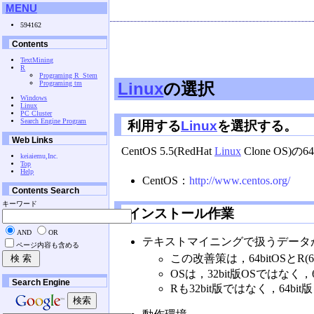
MENU
594162
Contents
TextMining
R
Programing R_Stem
Programing tm
Linux
の選択
Windows
Linux
PC Cluster
Search Engine Program
利用する
Linux
を選択する。
Web Links
CentOS 5.5(RedHat
Linux
Clone OS)
keiaiemu,Inc.
Top
Help
CentOS：
http://www.centos.org/
Contents Search
キーワード
インストール作業
AND
OR
テキストマイニングで扱うデータ
ページ内容も含める
この改善策は，64bitOSと
OSは，32bit版OSではなく，
Search Engine
Rも32bit版ではなく，64bi