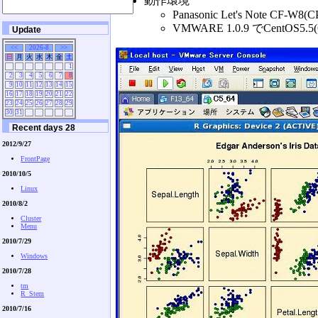
動作環境
Panasonic Let's Note CF-W8
VMWARE 1.0.9 でCentOS5
Update
<<
2026-8
>>
日
月
火
水
木
金
土
1
2
3
4
5
6
7
8
9
10
11
12
13
14
15
16
17
18
19
20
21
22
23
24
25
26
27
28
29
30
31
Recent days 28
2012/9/27
FrontPage
2010/10/5
Linux
2010/8/2
Cluster
Menu
2010/7/29
Windows
2010/7/28
tm
R_Stem
2010/7/16