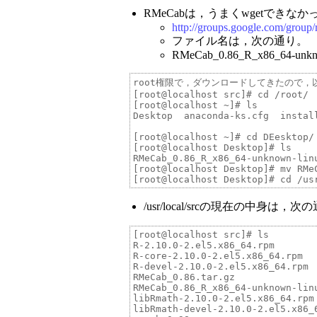
RMeCabは，うまくwgetでき
http://groups.google.com/group/
ファイル名は，次の通り。
RMeCab_0.86_R_x86_64-unknow
root権限で，ダウンロードしてきたので，
[root@localhost src]# cd /root/

[root@localhost ~]# ls

Desktop  anaconda-ks.cfg  install
[root@localhost ~]# cd DEesktop/

[root@localhost Desktop]# ls

RMeCab_0.86_R_x86_64-unknown-linu
[root@localhost Desktop]# mv RMe
/usr/local/srcの現在の中身は，次
[root@localhost src]# ls

R-2.10.0-2.el5.x86_64.rpm

R-core-2.10.0-2.el5.x86_64.rpm

R-devel-2.10.0-2.el5.x86_64.rpm

RMeCab_0.86.tar.gz

RMeCab_0.86_R_x86_64-unknown-linu
libRmath-2.10.0-2.el5.x86_64.rpm

libRmath-devel-2.10.0-2.el5.x86_6