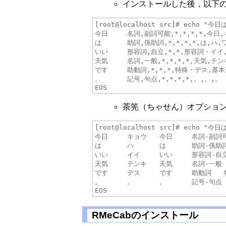
インストールした後，以下
[root@localhost src]# echo "今
今日	名詞,副詞可能,*,*,*,*,今日,キョウ,キョー

は	助詞,係助詞,*,*,*,*,は,ハ,ワ

いい	形容詞,自立,*,*,形容詞・イイ,基本形,いい,イイ,イイ

天気	名詞,一般,*,*,*,*,天気,テンキ,テンキ

です	助動詞,*,*,*,特殊・デス,基本形,です,デス,デス

。	記号,句点,*,*,*,*,。,。,。

茶筅（ちゃせん）オプショ
[root@localhost src]# echo "今
今日	キョウ	今日	名詞-副詞可能		

は	ハ	は	助詞-係助詞		

いい	イイ	いい	形容詞-自立	形容詞・イイ	基本形

天気	テンキ	天気	名詞-一般		

です	デス	です	助動詞	特殊・デス	基本形

。	。	。	記号-句点		

RMeCabのインストール