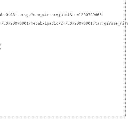
b-0.98.tar.gz?use_mirror=jaist&ts=1280729466

7.0-20070801/mecab-ipadic-2.7.0-20070801.tar.gz?use_mirr



