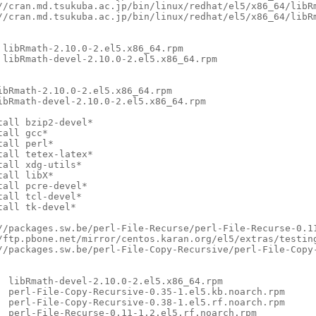
//cran.md.tsukuba.ac.jp/bin/linux/redhat/el5/x86_64/libRm
//cran.md.tsukuba.ac.jp/bin/linux/redhat/el5/x86_64/libRm
libRmath-2.10.0-2.el5.x86_64.rpm

 libRmath-devel-2.10.0-2.el5.x86_64.rpm

bRmath-2.10.0-2.el5.x86_64.rpm 

ibRmath-devel-2.10.0-2.el5.x86_64.rpm 

all bzip2-devel*

all gcc*

all perl*

all tetex-latex*

all xdg-utils*

all libX*

all pcre-devel*

all tcl-devel*

all tk-devel*

//packages.sw.be/perl-File-Recurse/perl-File-Recurse-0.11
/ftp.pbone.net/mirror/centos.karan.org/el5/extras/testing
//packages.sw.be/perl-File-Copy-Recursive/perl-File-Copy-
  libRmath-devel-2.10.0-2.el5.x86_64.rpm

  perl-File-Copy-Recursive-0.35-1.el5.kb.noarch.rpm

  perl-File-Copy-Recursive-0.38-1.el5.rf.noarch.rpm

  perl-File-Recurse-0.11-1.2.el5.rf.noarch.rpm
