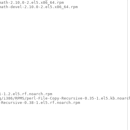
ath-2.10.0-2.el5.x86_64.rpm

ath-devel-2.10.0-2.el5.x86_64.rpm

-1.2.el5.rf.noarch.rpm

/i386/RPMS/perl-File-Copy-Recursive-0.35-1.el5.kb.noarch
Recursive-0.38-1.el5.rf.noarch.rpm
