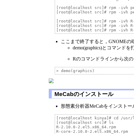
[root@localhost src]# rpm -ivh p
[root@localhost src]# rpm -ivh p
[root@localhost src]# rpm -ivh R-
[root@localhost src]# rpm -ivh R-
ここまで終了すると，GNOMEの
demo(graphics)と
Rのコマンドラインから次の
MeCabのインストール
形態素分析器MeCabをインストー
[root@localhost kinya]# cd /usr/l
[root@localhost src]# ls

R-2.10.0-2.el5.x86_64.rpm       
R-core-2.10.0-2.el5.x86_64.rpm  