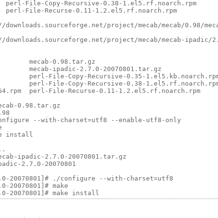
  perl-File-Copy-Recursive-0.38-1.el5.rf.noarch.rpm

  perl-File-Recurse-0.11-1.2.el5.rf.noarch.rpm

//downloads.sourceforge.net/project/mecab/mecab/0.98/meca
//downloads.sourceforge.net/project/mecab/mecab-ipadic/2.
       mecab-0.98.tar.gz

        mecab-ipadic-2.7.0-20070801.tar.gz

        perl-File-Copy-Recursive-0.35-1.el5.kb.noarch.rpm
        perl-File-Copy-Recursive-0.38-1.el5.rf.noarch.rpm
64.rpm  perl-File-Recurse-0.11-1.2.el5.rf.noarch.rpm

cab-0.98.tar.gz 

98

onfigure --with-charset=utf8 --enable-utf8-only



 install

.

ecab-ipadic-2.7.0-20070801.tar.gz 

adic-2.7.0-20070801

.0-20070801]# ./configure --with-charset=utf8

0-20070801]# make
