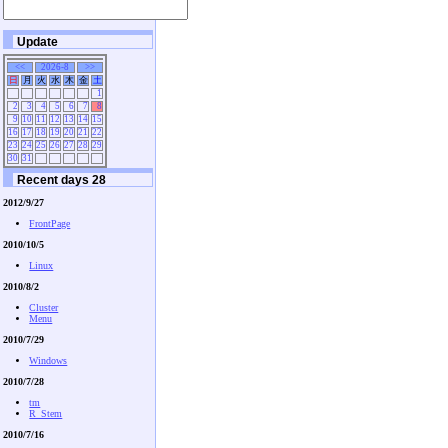
Update
<<
2026-8
>>
日
月
火
水
木
金
土
1
2
3
4
5
6
7
8
9
10
11
12
13
14
15
16
17
18
19
20
21
22
23
24
25
26
27
28
29
30
31
Recent days 28
2012/9/27
FrontPage
2010/10/5
Linux
2010/8/2
Cluster
Menu
2010/7/29
Windows
2010/7/28
tm
R_Stem
2010/7/16