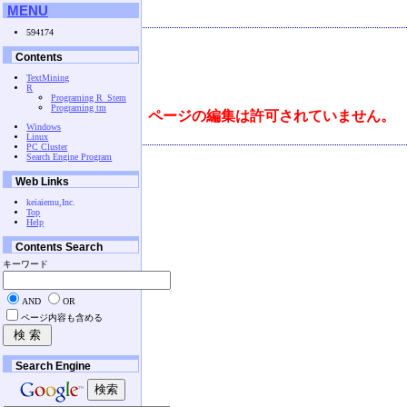
MENU
594174
Contents
TextMining
R
Programing R_Stem
Programing tm
ページの編集は許可されていません。
Windows
Linux
PC Cluster
Search Engine Program
Web Links
keiaiemu,Inc.
Top
Help
Contents Search
キーワード
AND
OR
ページ内容も含める
Search Engine