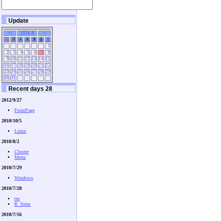
Update
<<
2026-8
>>
日
月
火
水
木
金
土
1
2
3
4
5
6
7
8
9
10
11
12
13
14
15
16
17
18
19
20
21
22
23
24
25
26
27
28
29
30
31
Recent days 28
2012/9/27
FrontPage
2010/10/5
Linux
2010/8/2
Cluster
Menu
2010/7/29
Windows
2010/7/28
tm
R_Stem
2010/7/16