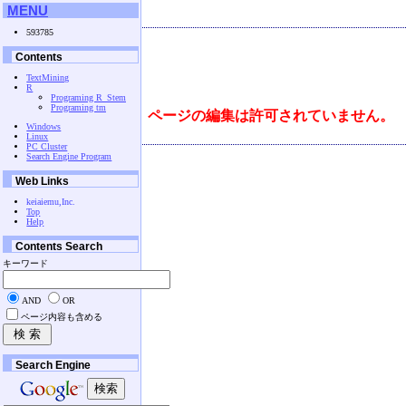
MENU
593785
Contents
TextMining
R
Programing R_Stem
Programing tm
ページの編集は許可されていません。
Windows
Linux
PC Cluster
Search Engine Program
Web Links
keiaiemu,Inc.
Top
Help
Contents Search
キーワード
AND
OR
ページ内容も含める
Search Engine