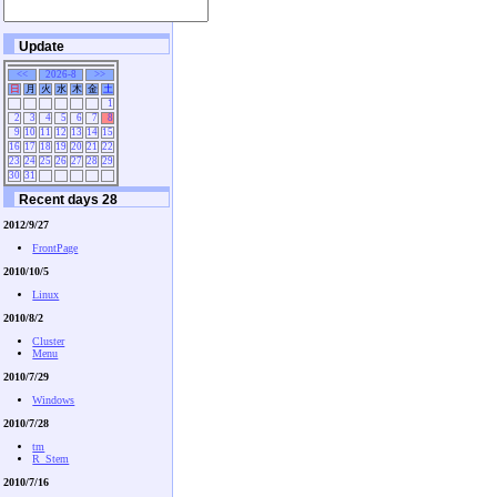
Update
<<
2026-8
>>
日
月
火
水
木
金
土
1
2
3
4
5
6
7
8
9
10
11
12
13
14
15
16
17
18
19
20
21
22
23
24
25
26
27
28
29
30
31
Recent days 28
2012/9/27
FrontPage
2010/10/5
Linux
2010/8/2
Cluster
Menu
2010/7/29
Windows
2010/7/28
tm
R_Stem
2010/7/16