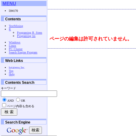
MENU
594170
Contents
TextMining
R
Programing R_Stem
Programing tm
ページの編集は許可されていません。
Windows
Linux
PC Cluster
Search Engine Program
Web Links
keiaiemu,Inc.
Top
Help
Contents Search
キーワード
AND
OR
ページ内容も含める
Search Engine