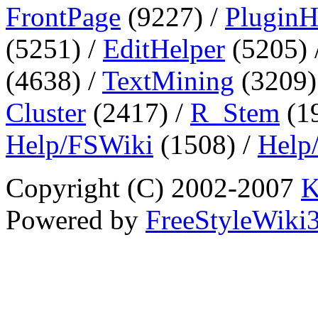
FrontPage
(9227) /
PluginH
(5251) /
EditHelper
(5205) 
(4638) /
TextMining
(3209)
Cluster
(2417) /
R_Stem
(1
Help/FSWiki
(1508) /
Help
Copyright (C) 2002-2007
K
Powered by
FreeStyleWiki3