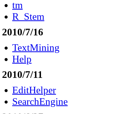
tm
R_Stem
2010/7/16
TextMining
Help
2010/7/11
EditHelper
SearchEngine